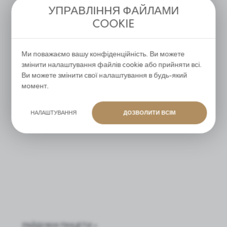
УПРАВЛІННЯ ФАЙЛАМИ
COOKIE
МАГНІТНИЙ ЧОХОЛ З
ПІНЦЕТ САПФІРОВИЙ
КОМПЛЕКТОМ
SWAN + ФУТЛЯР
ПІНЦЕТІВ
Ми поважаємо вашу конфіденційність. Ви можете
54,89 zł
змінити налаштування файлів cookie або прийняти всі.
89,00 zł
Ви можете змінити свої налаштування в будь-який
момент.
БІЛЬШЕ
БІЛЬШЕ
НАЛАШТУВАННЯ
ДОЗВОЛИТИ ВСІМ
РАЙДУЖНІ ПІНЦЕТИ +